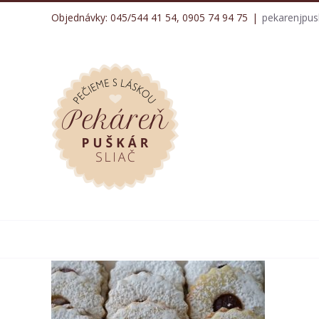
Skip
Objednávky: 045/544 41 54, 0905 74 94 75
|
pekarenjpu
to
content