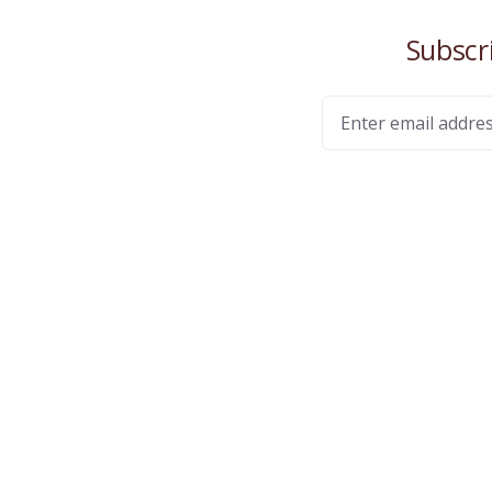
stránky.
Umožňujú
Subscr
základné
funkcie, ako je
navigácia na
stránke a
prístup do
zabezpečených
oblastí. Bez
týchto súborov
cookies
nemôže
webová
stránka
správne
fungovať a je
možné ich
deaktivovať iba
zmenou
predvolieb