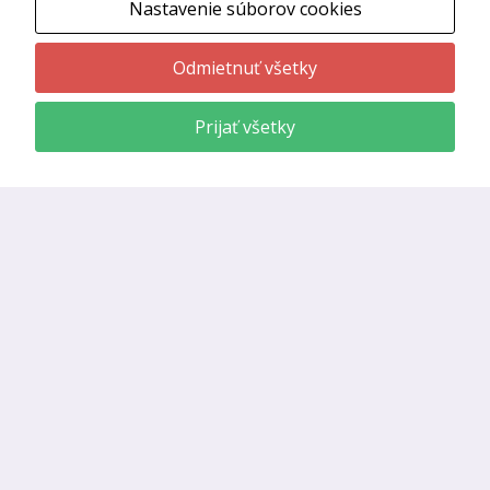
Nastavenie súborov cookies
Odmietnuť všetky
Tento web používa súbory cookies.
Použitím našich webových stránok
Súhlasím
Prijať všetky
súhlasíte s použitím cookies podľa
aktuálneho nastavenia prehliadača.