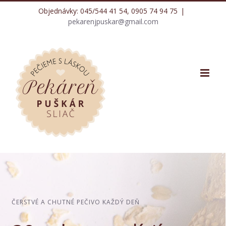
Skip
Objednávky: 045/544 41 54, 0905 74 94 75
|
to
pekarenjpuskar@gmail.com
content
ČERSTVÉ A CHUTNÉ PEČIVO KAŽDÝ DEŇ