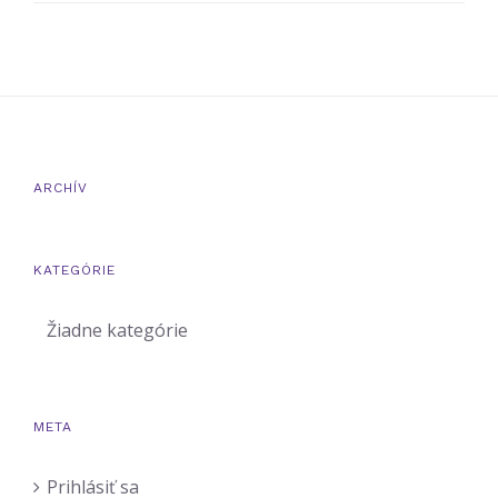
ARCHÍV
Cookies
nevyhnutné
KATEGÓRIE
pre
fungovanie
Žiadne kategórie
webu
Tieto súbory
cookies nie sú
voliteľné. Sú
META
potrebné pre
fungovanie
Prihlásiť sa
webovej