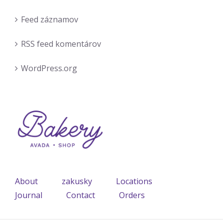
stránky.
Umožňujú
Feed záznamov
základné
funkcie, ako je
RSS feed komentárov
navigácia na
stránke a
WordPress.org
prístup do
zabezpečených
oblastí. Bez
týchto súborov
cookies
nemôže
webová
stránka
správne
fungovať a je
About
zakusky
Locations
možné ich
deaktivovať iba
Journal
Contact
Orders
zmenou
predvolieb