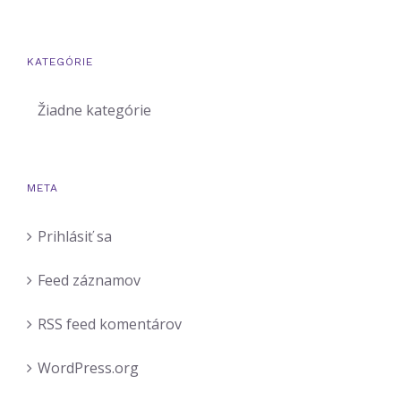
KATEGÓRIE
Žiadne kategórie
META
Cookies
nevyhnutné
pre
Prihlásiť sa
fungovanie
webu
Feed záznamov
Tieto súbory
cookies nie sú
RSS feed komentárov
voliteľné. Sú
potrebné pre
WordPress.org
fungovanie
webovej