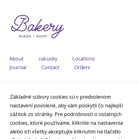
stránky.
Umožňujú
základné
funkcie, ako je
navigácia na
stránke a
prístup do
zabezpečených
About
zakusky
Locations
oblastí. Bez
týchto súborov
Journal
Contact
Orders
cookies
nemôže
webová
Subscribe to our Newsletter
stránka
Základné súbory cookies sú v predvolenom
správne
nastavení povolené, aby vám poskytli čo najlepší
fungovať a je
Subscribe to our Newsletter
možné ich
zážitok zo stránky. Pre podrobnosti o ostatných
deaktivovať iba
cookies, ktoré používame, kliknite na nastavenia
zmenou
alebo ich všetky akceptujte kliknutím na tlačidlo
predvolieb